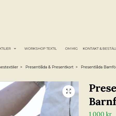
TILIER
WORKSHOP TEXTIL
OM MIG
KONTAKT & BESTÄL
estextilier
Presentlåda & Presentkort
Presentlåda Barnfö
Prese
Barnf
1 000 kr