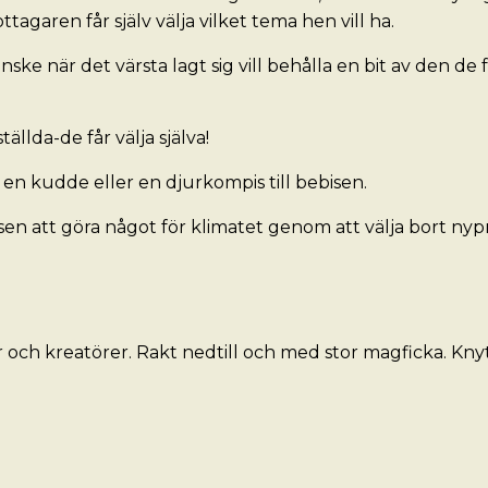
ottagaren får själv välja vilket tema hen vill ha.
ske när det värsta lagt sig vill behålla en bit av den de 
ällda-de får välja själva!
 en kudde eller en djurkompis till bebisen.
en att göra något för klimatet genom att välja bort nypr
r och kreatörer. Rakt nedtill och med stor magficka. K