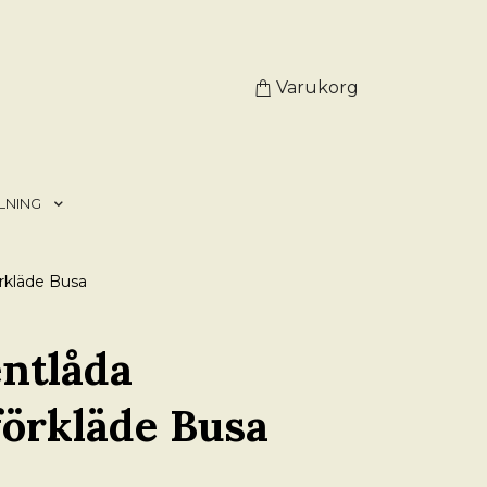
Varukorg
LNING
rkläde Busa
ntlåda
örkläde Busa