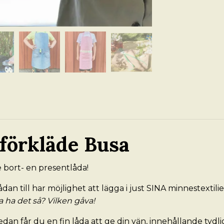
förkläde Busa
e bort- en presentlåda!
an till har möjlighet att lägga i just SINA minnestextil
ja ha det så? Vilken gåva!
Sedan får du en fin låda att ge din vän, innehållande tyd