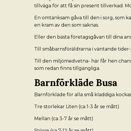
tillväga för att få sin present tillverkad. M
En omtänksam gåva till den i sorg, som kan
en kram av den som saknas.
Eller den bästa företagsgåvan till dina anst
Till småbarnsföräldrarna i väntande tider-
Till den miljömedvetna- här får hen chans
som redan finns tillgängliga.
Barnförkläde Busa
Barnförkläde för alla små kladdiga kocka
Tre storlekar Liten (ca 1-3 år se mått)
Mellan (ca 3-7 år se mått)
Större (ca 7-12 år se mått)