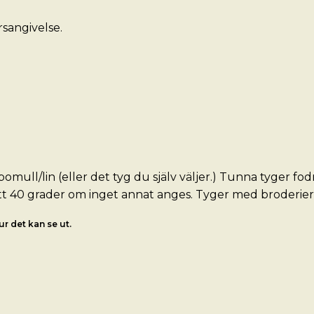
rsangivelse.
omull/lin (eller det tyg du själv väljer.) Tunna tyger fo
t 40 grader om inget annat anges. Tyger med broderier t
r det kan se ut.